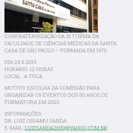
CONFRATERNIZAÇÃO DA III TURMA DA
FACULDADE DE CIÊNCIAS MÉDICAS DA SANTA
CASA DE SÃO PAULO – FORMADA EM 1970
DIA 24.8.2019
HORÁRIO: 12 HORAS
LOCAL : A TOCA
MOTIVO: ESCOLHA DA COMISSÃO PARA
ORGANIZAR OS EVENTOS DOS 50 ANOS DE
FORMATURA EM 2020.
INFORMAÇÕES
DR. LUIZ OSSAMU SANDA
E-MAIL:
LUIZSANDA2000@YAHOO.COM.BR