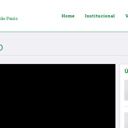
Home
Institucional
V
São Paulo
o
Ú