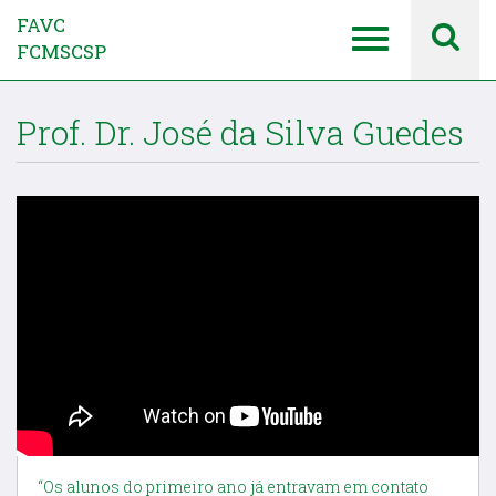
FAVC
FCMSCSP
Prof. Dr. José da Silva Guedes
“Os alunos do primeiro ano já entravam em contato