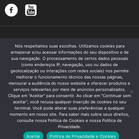
Nós respeitamos suas escolhas. Utilizamos cookies para
armazenar e/ou acessar informações do seu dispositivo e de
sua navegação. O processamento de certos dados pessoais
(como endereços IP, navegação, uso ou dados de
geolocalização ou interações com redes sociais) nos permite
melhorar o funcionamento técnico das nossas páginas,
mensurar a audiência do nosso website e oferecer produtos e
serviços relevantes por meio de anúncios personalizados.
Clique em "Aceitar" para consentir. Ao clicar em "Continuar sem
aceitar", você recusa qualquer inserção de cookies no seu
terminal. Você pode alterar suas preferências a qualquer
momento em nosso site. Para saber mais sobre seus direitos,
Santa Memória 2019 - Todos os direitos reservados
consulte nossa Política de Cookies e nossa Política de
Faculdade de Ciências Médicas da Santa Casa de São Paulo
Privacidade.
Fundação Arnaldo Vieira de Carvalho
Aceitar
Politica de Privacidade e Cookies