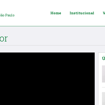
Home
Institucional
V
São Paulo
or
Ú