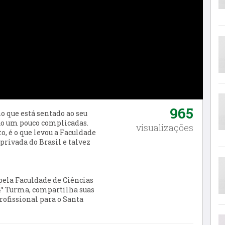
965
o que está sentado ao seu
stão um pouco complicadas.
visualizações
o, é o que levou a
F
aculdade
privada do Brasil e talvez
pela Faculdade de Ciências
4° Turma, compartilha suas
ofissional para o Santa