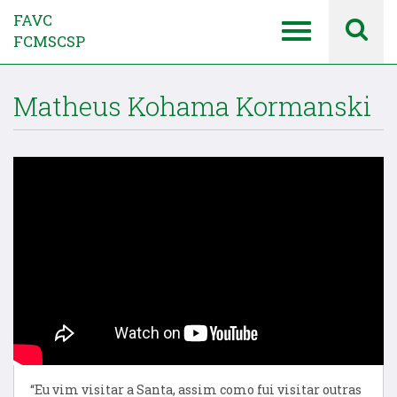
FAVC
FCMSCSP
Matheus Kohama Kormanski
“Eu vim visitar a Santa, assim como fui visitar outras