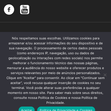
Nós respeitamos suas escolhas. Utilizamos cookies para
armazenar e/ou acessar informações do seu dispositivo e de
sua navegação. O processamento de certos dados pessoais
(como endereços IP, navegação, uso ou dados de
geolocalização ou interações com redes sociais) nos permite
melhorar o funcionamento técnico das nossas páginas,
mensurar a audiência do nosso website e oferecer produtos e
serviços relevantes por meio de anúncios personalizados.
Clique em "Aceitar" para consentir. Ao clicar em "Continuar sem
aceitar", você recusa qualquer inserção de cookies no seu
terminal. Você pode alterar suas preferências a qualquer
momento em nosso site. Para saber mais sobre seus direitos,
Santa Memória 2019 - Todos os direitos reservados
consulte nossa Política de Cookies e nossa Política de
Faculdade de Ciências Médicas da Santa Casa de São Paulo
Privacidade.
Fundação Arnaldo Vieira de Carvalho
Aceitar
Politica de Privacidade e Cookies