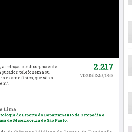
2.217
 a relação médico-paciente.
mputador, telefonema ou
visualizações
e o exame físico, que são o
bem”.
de Lima
tologia do Esporte do Departamento de Ortopedia e
sa de Misericórdia de São Paulo.