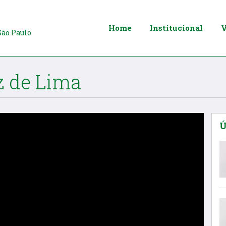
Home
Institucional
V
São Paulo
z de Lima
Ú