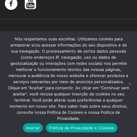
Nós respeitamos suas escolhas. Utilizamos cookies para
armazenar e/ou acessar informações do seu dispositivo e de
sua navegação. O processamento de certos dados pessoais
(como endereços IP, navegação, uso ou dados de
geolocalização ou interações com redes sociais) nos permite
melhorar o funcionamento técnico das nossas páginas,
mensurar a audiência do nosso website e oferecer produtos e
serviços relevantes por meio de anúncios personalizados.
Clique em "Aceitar" para consentir. Ao clicar em "Continuar sem
aceitar", você recusa qualquer inserção de cookies no seu
terminal. Você pode alterar suas preferências a qualquer
momento em nosso site. Para saber mais sobre seus direitos,
Santa Memória 2019 - Todos os direitos reservados
consulte nossa Política de Cookies e nossa Política de
Faculdade de Ciências Médicas da Santa Casa de São Paulo
Privacidade.
Fundação Arnaldo Vieira de Carvalho
Aceitar
Politica de Privacidade e Cookies