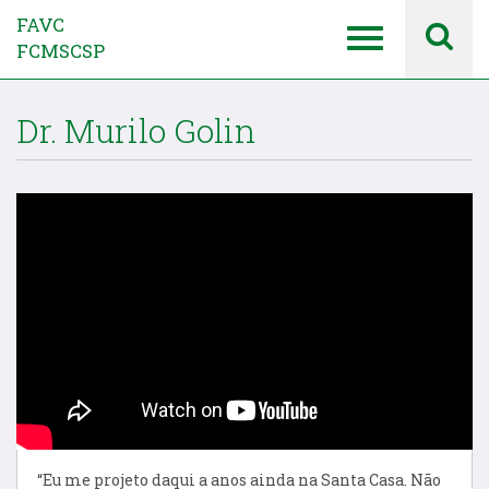
FAVC
FCMSCSP
Dr. Murilo Golin
“Eu me projeto daqui a anos ainda na Santa Casa. Não