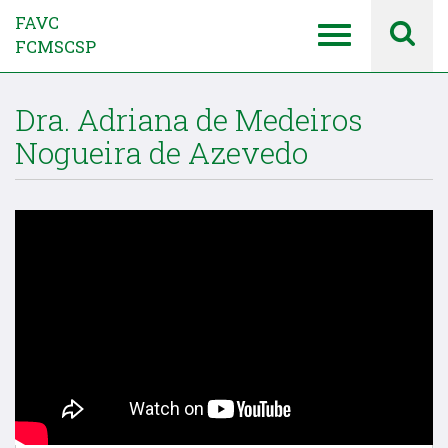
FAVC
FCMSCSP
Dra. Adriana de Medeiros
Nogueira de Azevedo