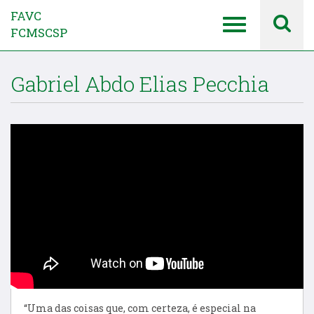
FAVC
FCMSCSP
Gabriel Abdo Elias Pecchia
“Uma das coisas que, com certeza, é especial na