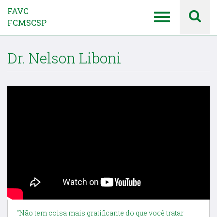
FAVC
FCMSCSP
Dr. Nelson Liboni
“Não tem coisa mais gratificante do que você tratar