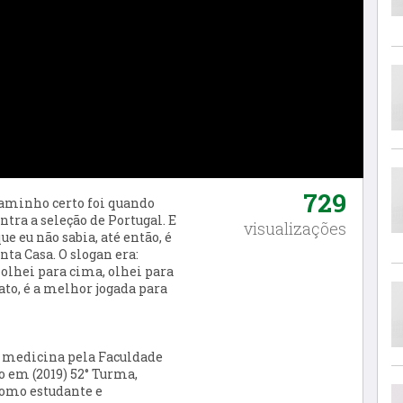
729
caminho certo foi quando
ntra a seleção de Portugal. E
visualizações
 eu não sabia, até então, é
ta Casa. O slogan era:
u olhei para cima, olhei para
 fato, é a melhor jogada para
 medicina pela Faculdade
o em (2019) 52° Turma,
como estudante e